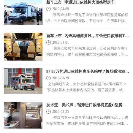
新车上市 | 宇通进口依维柯大顶换型房车
2019-04-09
玫瑰金外观一直是宇通进口依维柯底盘房车的标
识，自上市以来圈粉无数。不过今年，在房车外观方
面，宇通做了很多改进，蓝，俨然成了主色调，最具
代表性的便是..
新车上市 | 内饰高端商务风，江铃进口依维柯T型房车！
2019-04-01
关注江铃房车的亲发现没有，江铃改的房车有个
明显的特点，整车前脸采用大面积镀铬前格栅，不仅
具备更高散热性，还可以彰显至尊品位，可以说是江
铃房车的标志..
97.99万的进口依维柯房车长啥样？旌航巍浩591-IV双拓展实拍！
2019-03-29
之前问过车友，为什么钟爱旌航进口依维柯房车？
“买旌航基本上就是看内饰买的，看了很多家，就旌
航房车的内饰布局做的新颖别致、质量也..
技术流，美式风，瑞弗进口依维柯底盘C型房车！
2019-03-25
奇瑞汽车一直是自主品牌中公认的技术流，为进
军房车市场，奇瑞控股集团与美国ERV集团共同出资
成立了国内新兴房车品牌——瑞弗房车，在3月份的