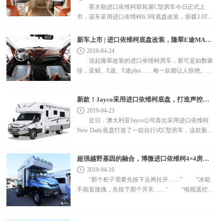
霍夫勒进口依维柯双拓展C型房车今日正式上
市，该车采用进口依维柯6.5吨底盘改装，搭载3.0T柴
油发动机，最大功率为170马力，峰值扭矩400牛米，
8AT变速箱，国五..
新车上市 | 进口依维柯底盘改装，隆翠E途MAX房车！
2019-04-24
说起隆翠改装的进口依维柯房车，那可是如数家
珍，蓝鲸、E途、E途plus……每一款都让人惊艳。今
天给大家带来一款隆翠新出的进口依维柯底盘房车
&m..
新款！Jayco采用进口依维柯底盘，打造声控旅居车
2019-04-23
近日，澳大利亚Jayco公司首次采用进口依维柯
New Daily底盘打造了一款自行式C型房车，这款新车
名为Jayco Optimum。据悉，该车售价为23.199澳元，
折合人民币约..
超强越野基因的融合，博微进口依维柯4×4房车！
2019-04-10
“那个柜子需要先按下去再拉开……” “冰箱
不能直接拽，先按下那个开关……” “电视遥控器
在..