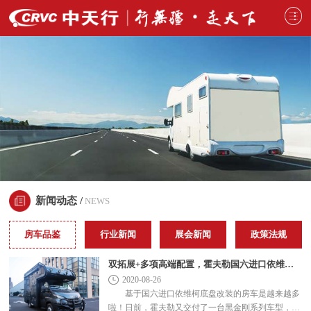
新闻动态 /
NEWS
房车品鉴
行业新闻
展会新闻
政策法规
双拓展+多项高端配置，霍夫勒国六进口依维柯房车
2020-08-26
基于国六进口依维柯底盘改装的房车是越来越多
啦！日前，霍夫勒又交付了一台黑金刚系列车型，同