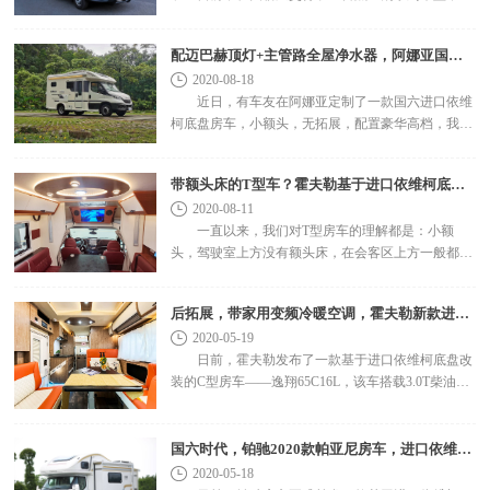
样采用这款底盘改装，双拓展，搭载多项高端配置，
引起广泛关注..
配迈巴赫顶灯+主管路全屋净水器，阿娜亚国六进口依维柯房车
2020-08-18
近日，有车友在阿娜亚定制了一款国六进口依维
柯底盘房车，小额头，无拓展，配置豪华高档，我们
一起来看看！ 该车搭载3.0T涡轮增压柴..
带额头床的T型车？霍夫勒基于进口依维柯底盘定制改装！
2020-08-11
一直以来，我们对T型房车的理解都是：小额
头，驾驶室上方没有额头床，在会客区上方一般都会
设置一个电动升降床，保证床位足够睡……不过，有
额头..
后拓展，带家用变频冷暖空调，霍夫勒新款进口依维柯C型房车上市！
2020-05-19
日前，霍夫勒发布了一款基于进口依维柯底盘改
装的C型房车——逸翔65C16L，该车搭载3.0T柴油发
动机，最大功率为170马力，峰值扭矩400牛米，8AT
变速..
国六时代，铂驰2020款帕亚尼房车，进口依维柯底盘改装！
2020-05-18