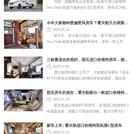
日前，铂驰房车正式首发一款基于进口依维柯
New Daily底盘打造的自行式C型房车，新车名为铂驰
2020款帕亚尼，满足国六排放标准。 铂驰2020款
帕亚尼房车 ..
今年大家都钟爱越野风房车？霍夫勒又出两新款！
2020-05-14
前不久，给大家介绍过一款，基于进口依维柯
New Daily底盘改装的越野风房车，该车一经上市，
引起房车准车友们广泛关注，紧跟其后，霍夫勒又接
连推出了2款不同..
三款最适合抄底的，国五进口依维柯房车，都是爆款！
2019-12-03
进口依维柯国六上市了，大家都在等新车？其实
对于打算在近期购进口依维柯房车的朋友，现在买国
五才是最好的时机。虽然柴油车国六开始实施以后，
对国五是有一..
想买房车的朋友，霍夫勒新出一款进口依维柯T型！
2019-11-18
霍夫勒进口依维柯T型房车，采用进口依维柯6.5
吨底盘改装，搭载3.0T柴油发动机，最大功率为170
马力，峰值扭矩400牛米，8AT变速箱，国五排放标
准。蓝牌C本驾驶..
新车上市 | 霍夫勒进口依维柯双拓展C型房车
2019-11-15