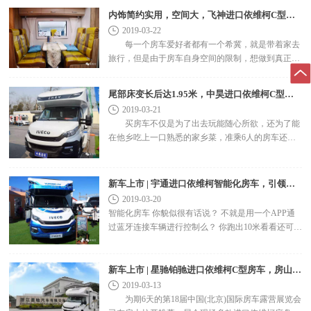
北京..
内饰简约实用，空间大，飞神进口依维柯C型房车
2019-03-22
每一个房车爱好者都有一个希冀，就是带着家去
旅行，但是由于房车自身空间的限制，想做到真正意
义上的把家带在身边，上装方面我们还需要多下点功
夫。飞神就很..
尾部床变长后达1.95米，中昊进口依维柯C型房车
2019-03-21
买房车不仅是为了出去玩能随心所欲，还为了能
在他乡吃上一口熟悉的家乡菜，准乘6人的房车还能
把父母和孩子带上，来个家庭自驾游……不过如果后
置..
新车上市 | 宇通进口依维柯智能化房车，引领房车生活新时代
2019-03-20
智能化房车 你貌似很有话说？ 不就是用一个APP通
过蓝牙连接车辆进行控制么？ 你跑出10米看看还可
以“远程”不！ 随便装一个网络摄像头就叫智能化，..
新车上市 | 星驰铂驰进口依维柯C型房车，房山展会首发！
2019-03-13
为期6天的第18届中国(北京)国际房车露营展览会