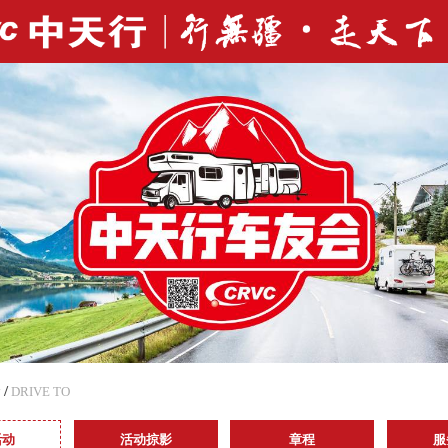
/
DRIVE TO
活动
活动掠影
章程
服