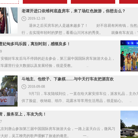
老谭开进口依维柯底盘房车，来了场红色旅游，你想去么？
2019-12-19
退休之后买房车的人是越来越多了！ 好不容易有闲有钱，当然是要出门旅
行，去实现年轻时的梦想，看看山川河水的秀美。 就像
曹妃甸多玛乐园，离别时刻，感慨良多！
09
安顿好车友后马不停蹄的赶去参会，第三届中国国际房车旅游大会上，
分享了很多房车露营行业大数据以及发展经验，很是受教。 ..
斗地主、包饺子、下象棋……与中天行车友把酒言欢
2018-09-08
9月7日，车友陆续到位，一直在给大家安排车位，派发礼品，主办
供了脸盆、收纳箱、纸巾、花露水等常用生活用品，很是贴心。 ..
营，服务至上，车友为先！
07
到唐山参加第三届中国国际房车旅游大会，一路上蓝天白云，微风习
习，让人心情大好，吴工嘹亮的歌声缓解了旅途的倦意。 一..