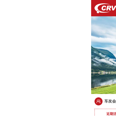
车友会 
近期