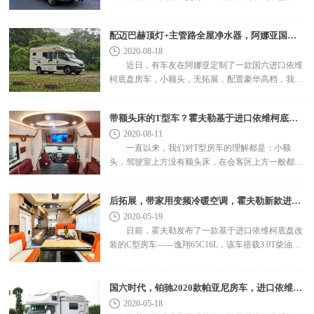
样采用这款底盘改装，双拓展，搭载多项高端配置，
引起广泛关注..
配迈巴赫顶灯+主管路全屋净水器，阿娜亚国六进口依维柯房车
2020-08-18
近日，有车友在阿娜亚定制了一款国六进口依维
柯底盘房车，小额头，无拓展，配置豪华高档，我们
一起来看看！ 该车搭载3.0T涡轮增压柴..
带额头床的T型车？霍夫勒基于进口依维柯底盘定制改装！
2020-08-11
一直以来，我们对T型房车的理解都是：小额
头，驾驶室上方没有额头床，在会客区上方一般都会
设置一个电动升降床，保证床位足够睡……不过，有
额头..
后拓展，带家用变频冷暖空调，霍夫勒新款进口依维柯C型房车上市！
2020-05-19
日前，霍夫勒发布了一款基于进口依维柯底盘改
装的C型房车——逸翔65C16L，该车搭载3.0T柴油发
动机，最大功率为170马力，峰值扭矩400牛米，8AT
变速..
国六时代，铂驰2020款帕亚尼房车，进口依维柯底盘改装！
2020-05-18