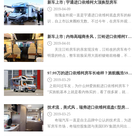
新车上市 | 宇通进口依维柯大顶换型房车
2019-04-09
玫瑰金外观一直是宇通进口依维柯底盘房车的标
识，自上市以来圈粉无数。不过今年，在房车外观方
面，宇通做了很多改进，蓝，俨然成了主色调，最具
代表性的便是..
新车上市 | 内饰高端商务风，江铃进口依维柯T型房车！
2019-04-01
关注江铃房车的亲发现没有，江铃改的房车有个
明显的特点，整车前脸采用大面积镀铬前格栅，不仅
具备更高散热性，还可以彰显至尊品位，可以说是江
铃房车的标志..
97.99万的进口依维柯房车长啥样？旌航巍浩591-IV双拓展实拍！
2019-03-29
之前问过车友，为什么钟爱旌航进口依维柯房车？
“买旌航基本上就是看内饰买的，看了很多家，就旌
航房车的内饰布局做的新颖别致、质量也..
技术流，美式风，瑞弗进口依维柯底盘C型房车！
2019-03-25
奇瑞汽车一直是自主品牌中公认的技术流，为进
军房车市场，奇瑞控股集团与美国ERV集团共同出资
成立了国内新兴房车品牌——瑞弗房车，在3月份的