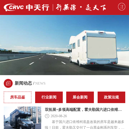
新闻动态 /
NEWS
房车品鉴
行业新闻
展会新闻
政策法规
双拓展+多项高端配置，霍夫勒国六进口依维柯房车
2020-08-26
基于国六进口依维柯底盘改装的房车是越来越多
啦！日前，霍夫勒又交付了一台黑金刚系列车型，同