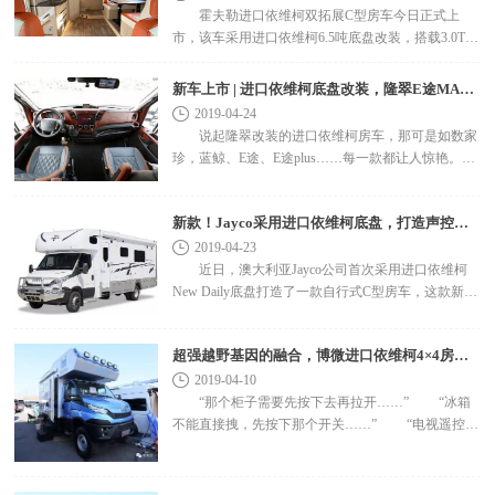
霍夫勒进口依维柯双拓展C型房车今日正式上
市，该车采用进口依维柯6.5吨底盘改装，搭载3.0T柴
油发动机，最大功率为170马力，峰值扭矩400牛米，
8AT变速箱，国五..
新车上市 | 进口依维柯底盘改装，隆翠E途MAX房车！
2019-04-24
说起隆翠改装的进口依维柯房车，那可是如数家
珍，蓝鲸、E途、E途plus……每一款都让人惊艳。今
天给大家带来一款隆翠新出的进口依维柯底盘房车
&m..
新款！Jayco采用进口依维柯底盘，打造声控旅居车
2019-04-23
近日，澳大利亚Jayco公司首次采用进口依维柯
New Daily底盘打造了一款自行式C型房车，这款新车
名为Jayco Optimum。据悉，该车售价为23.199澳元，
折合人民币约..
超强越野基因的融合，博微进口依维柯4×4房车！
2019-04-10
“那个柜子需要先按下去再拉开……” “冰箱
不能直接拽，先按下那个开关……” “电视遥控器
在..