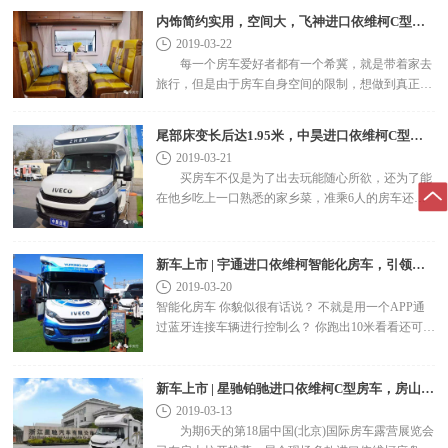
北京..
内饰简约实用，空间大，飞神进口依维柯C型房车
2019-03-22
每一个房车爱好者都有一个希冀，就是带着家去
旅行，但是由于房车自身空间的限制，想做到真正意
义上的把家带在身边，上装方面我们还需要多下点功
夫。飞神就很..
尾部床变长后达1.95米，中昊进口依维柯C型房车
2019-03-21
买房车不仅是为了出去玩能随心所欲，还为了能
在他乡吃上一口熟悉的家乡菜，准乘6人的房车还能
把父母和孩子带上，来个家庭自驾游……不过如果后
置..
新车上市 | 宇通进口依维柯智能化房车，引领房车生活新时代
2019-03-20
智能化房车 你貌似很有话说？ 不就是用一个APP通
过蓝牙连接车辆进行控制么？ 你跑出10米看看还可
以“远程”不！ 随便装一个网络摄像头就叫智能化，..
新车上市 | 星驰铂驰进口依维柯C型房车，房山展会首发！
2019-03-13
为期6天的第18届中国(北京)国际房车露营展览会