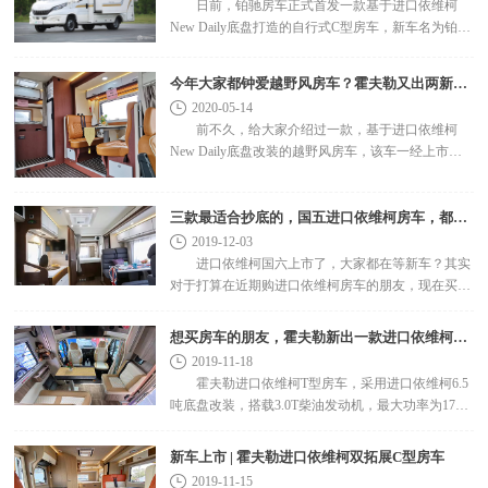
日前，铂驰房车正式首发一款基于进口依维柯
New Daily底盘打造的自行式C型房车，新车名为铂驰
2020款帕亚尼，满足国六排放标准。 铂驰2020款
帕亚尼房车 ..
今年大家都钟爱越野风房车？霍夫勒又出两新款！
2020-05-14
前不久，给大家介绍过一款，基于进口依维柯
New Daily底盘改装的越野风房车，该车一经上市，
引起房车准车友们广泛关注，紧跟其后，霍夫勒又接
连推出了2款不同..
三款最适合抄底的，国五进口依维柯房车，都是爆款！
2019-12-03
进口依维柯国六上市了，大家都在等新车？其实
对于打算在近期购进口依维柯房车的朋友，现在买国
五才是最好的时机。虽然柴油车国六开始实施以后，
对国五是有一..
想买房车的朋友，霍夫勒新出一款进口依维柯T型！
2019-11-18
霍夫勒进口依维柯T型房车，采用进口依维柯6.5
吨底盘改装，搭载3.0T柴油发动机，最大功率为170
马力，峰值扭矩400牛米，8AT变速箱，国五排放标
准。蓝牌C本驾驶..
新车上市 | 霍夫勒进口依维柯双拓展C型房车
2019-11-15