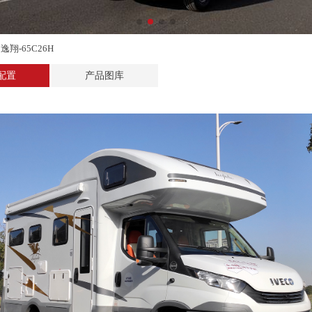
翔-65C26H
配置
产品图库