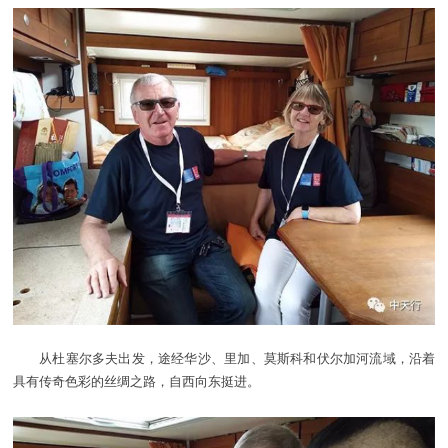
从杜塞尔多夫出发，途经华沙、里加、莫斯科和伏尔加河流域，沿着
具有传奇色彩的丝绸之路，自西向东挺进。