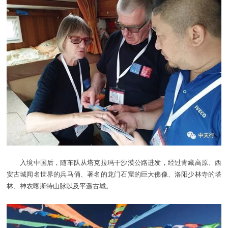
入境中国后，随车队从塔克拉玛干沙漠公路进发，经过青藏高原、西
安古城闻名世界的兵马俑、著名的龙门石窟的巨大佛像、洛阳少林寺的塔
林、神农喀斯特山脉以及平遥古城。